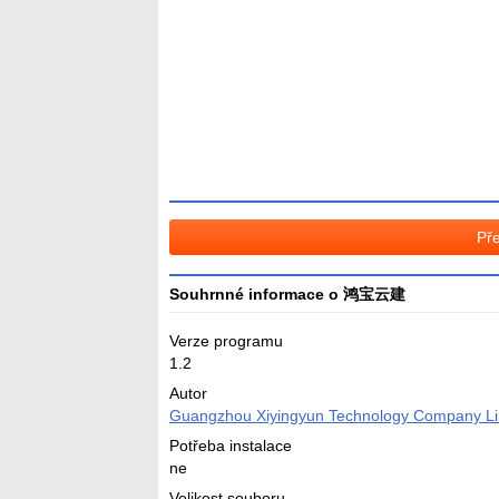
Průměr
hodnocení
3
Pře
Souhrnné informace o 鸿宝云建
Verze programu
1.2
Autor
Guangzhou Xiyingyun Technology Company Li
Potřeba instalace
ne
Velikost souboru