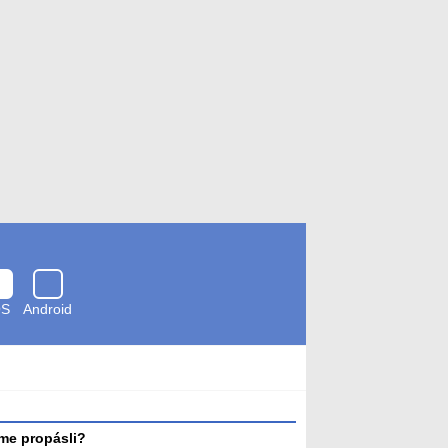
OS
Android
Zkontrolováno
antivirem
me propásli?