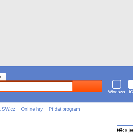
n
Hledat
Windows
i
a SW.cz
Online hry
Přidat program
Něco js