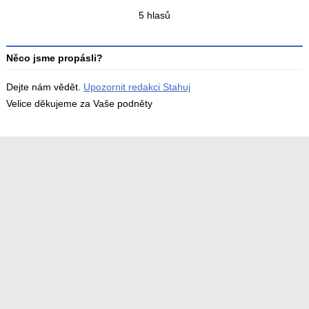
Celkový
5 hlasů
počet
hodnocení
Něco jsme propásli?
Dejte nám vědět.
Upozornit redakci Stahuj
Velice děkujeme za Vaše podněty