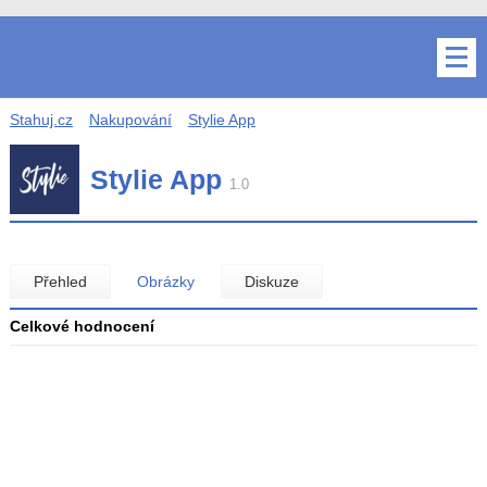
Stahuj.cz
Nakupování
Stylie App
Stylie App
1.0
Přehled
Obrázky
Diskuze
Celkové hodnocení
Průměr
hodnocení
3