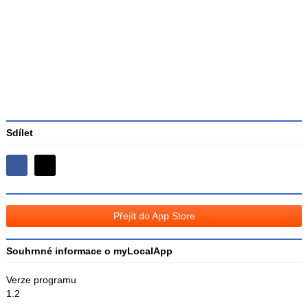
Průměr
hodnocení
3
Sdílet
Sdílejte
Sdílejte
na
na
Facebooku
síti
Přejít do App Store
X
Souhrnné informace o myLocalApp
Verze programu
1.2