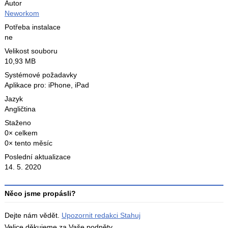
Autor
Neworkom
Potřeba instalace
ne
Velikost souboru
10,93 MB
Systémové požadavky
Aplikace pro: iPhone, iPad
Jazyk
Angličtina
Staženo
0× celkem
0× tento měsíc
Poslední aktualizace
14. 5. 2020
Něco jsme propásli?
Dejte nám vědět.
Upozornit redakci Stahuj
Velice děkujeme za Vaše podněty