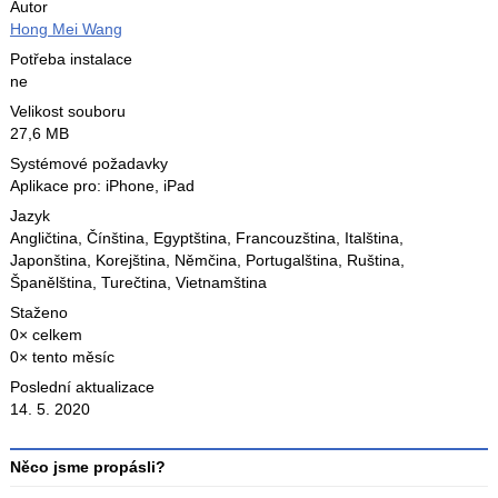
Autor
Hong Mei Wang
Potřeba instalace
ne
Velikost souboru
27,6 MB
Systémové požadavky
Aplikace pro: iPhone, iPad
Jazyk
Angličtina
,
Čínština
,
Egyptština
,
Francouzština
,
Italština
,
Japonština
,
Korejština
,
Němčina
,
Portugalština
,
Ruština
,
Španělština
,
Turečtina
,
Vietnamština
Staženo
0× celkem
0× tento měsíc
Poslední aktualizace
14. 5. 2020
Něco jsme propásli?