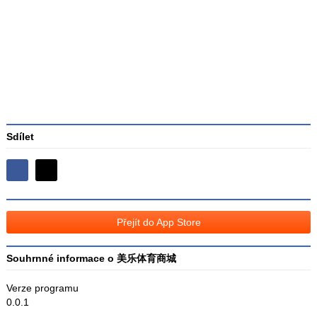
Průměr
hodnocení
3
Sdílet
Sdílejte
Sdílejte
na
na
Facebooku
síti
Přejít do App Store
X
Souhrnné informace o 美乐体育商城
Verze programu
0.0.1