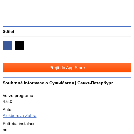
Sdílet
Sdílejte
Sdílejte
na
na
Facebooku
síti
Přejít do App Store
X
Souhrnné informace o СушиМагия | Санкт-Петербург
Verze programu
4.6.0
Autor
Alekberova Zahra
Potřeba instalace
ne