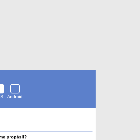
OS
Android
Zkontrolováno
antivirem
me propásli?