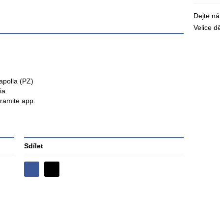
Dejte n
Velice 
Rapolla (PZ)
ia.
ramite app.
Sdílet
Sdílejte
Sdílejte
na
na
Facebooku
síti
X