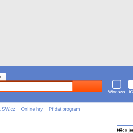
n
Hledat
Windows
i
a SW.cz
Online hry
Přidat program
Něco js