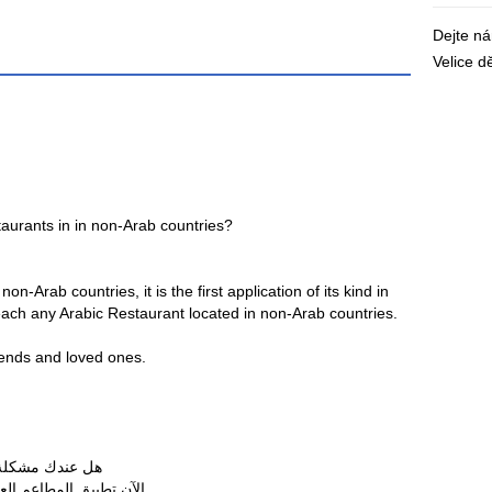
Dejte n
Velice 
aurants in in non-Arab countries?
-Arab countries, it is the first application of its kind in
reach any Arabic Restaurant located in non-Arab countries.
riends and loved ones.
هل عندك مشكلة ف
الآن تطبيق المطاعم الع