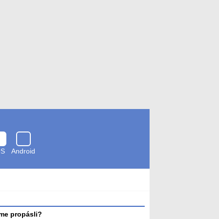
OS
Android
Zkontrolováno
antivirem
me propásli?