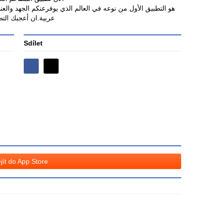
هو التطبيق الأول من نوعه في العالم الذي يوفرعنكم الجهد وال
عربية.ان أعجبك التط
Sdílet
Sdílejte
Sdílejte
na
na
Facebooku
síti
X
jít do App Store