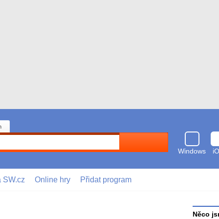
n
Hledat
Windows
i
a SW.cz
Online hry
Přidat program
Něco js