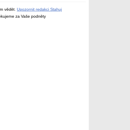
ám vědět.
Upozornit redakci Stahuj
děkujeme za Vaše podněty