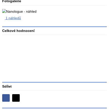
Fotogalerie
1 náhledů
Celkové hodnocení
Průměr
hodnocení
3
Sdílet
Sdílejte
Sdílejte
na
na