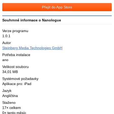
Facebooku
síti
Přejít do App Store
X
Souhrnné informace o Nanologue
Verze programu
1.0.1
Autor
Steinberg Media Technologies GmbH
Potřeba instalace
ano
Velikost souboru
34,01 MB
Systémové požadavky
Aplikace pro: iPad
Jazyk
Angličtina
Staženo
17× celkem
0× tento měsíc