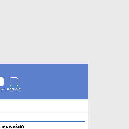
OS
Android
Zkontrolováno
antivirem
me propásli?