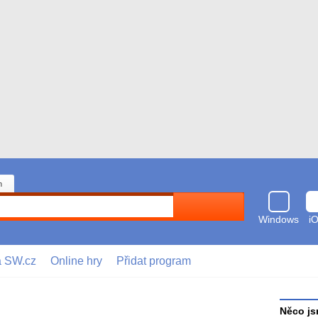
n
Hledat
Windows
i
a SW.cz
Online hry
Přidat program
Něco js