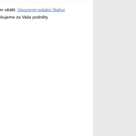
ám vědět.
Upozornit redakci Stahuj
děkujeme za Vaše podněty