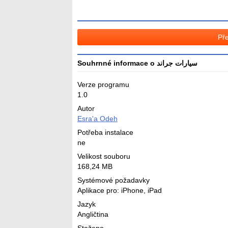
Pře
Souhrnné informace o سيارات جراند
Verze programu
1.0
Autor
Esra'a Odeh
Potřeba instalace
ne
Velikost souboru
168,24 MB
Systémové požadavky
Aplikace pro: iPhone, iPad
Jazyk
Angličtina