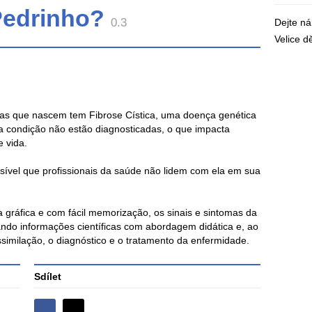
Pedrinho?
0.3
Dejte n
Velice 
as que nascem tem Fibrose Cística, uma doença genética
 a condição não estão diagnosticadas, o que impacta
 vida.
sível que profissionais da saúde não lidem com ela em sua
 gráfica e com fácil memorização, os sinais e sintomas da
ando informações científicas com abordagem didática e, ao
imilação, o diagnóstico e o tratamento da enfermidade.
Sdílet