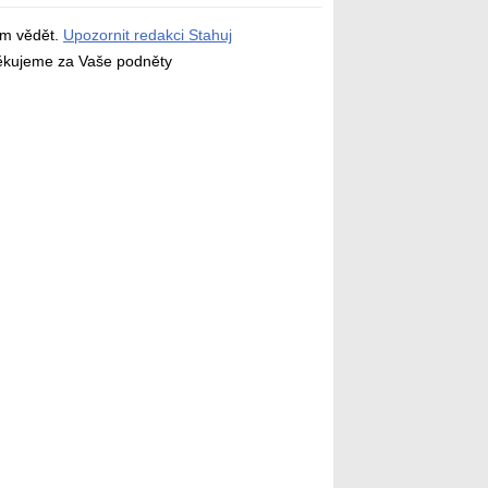
ám vědět.
Upozornit redakci Stahuj
děkujeme za Vaše podněty