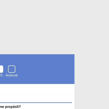
OS
Android
Zkontrolováno
antivirem
me propásli?