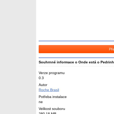
hodnocení
3
Pře
Souhrnné informace o Onde está o Pedrin
Verze programu
0.3
Autor
Roche Brasil
Potřeba instalace
ne
Velikost souboru
280,18 MB