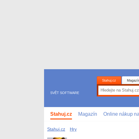
Stahuj.cz
Magazí
SVĚT SOFTWARE
Stahuj.cz
Magazín
Online nákup n
Stahuj.cz
Hry