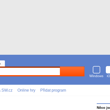
n
Hledat
Windows
i
a SW.cz
Online hry
Přidat program
Něco js