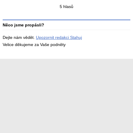
Celkový
5 hlasů
počet
hodnocení
Něco jsme propásli?
Dejte nám vědět.
Upozornit redakci Stahuj
Velice děkujeme za Vaše podněty