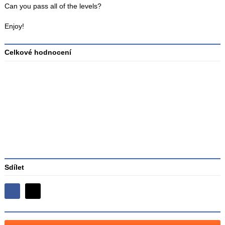
Can you pass all of the levels?
Enjoy!
Celkové hodnocení
Průměr
hodnocení
3
Sdílet
Sdílejte
Sdílejte
na
na
Facebooku
síti