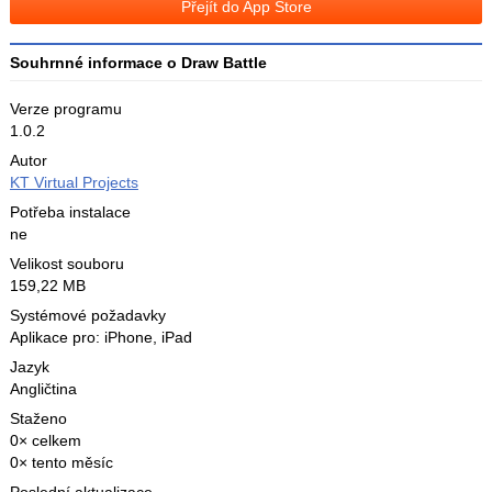
Přejít do App Store
X
Souhrnné informace o Draw Battle
Verze programu
1.0.2
Autor
KT Virtual Projects
Potřeba instalace
ne
Velikost souboru
159,22 MB
Systémové požadavky
Aplikace pro: iPhone, iPad
Jazyk
Angličtina
Staženo
0× celkem
0× tento měsíc