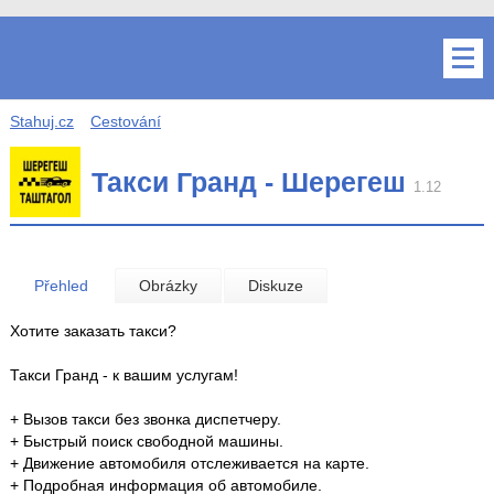
Stahuj.cz
Cestování
Такси Гранд - Шерегеш
1.12
Přehled
Obrázky
Diskuze
Хотите заказать такси?
Такси Гранд - к вашим услугам!
+ Вызов такси без звонка диспетчеру.
+ Быстрый поиск свободной машины.
+ Движение автомобиля отслеживается на карте.
+ Подробная информация об автомобиле.