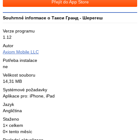
Přejít do App Store
X
Souhrnné informace o Такси Гранд - Шерегеш
Verze programu
1.12
Autor
Axiom Mobile LLC
Potřeba instalace
ne
Velikost souboru
14,31 MB
Systémové požadavky
Aplikace pro: iPhone, iPad
Jazyk
Angličtina
Staženo
1× celkem
0× tento měsíc