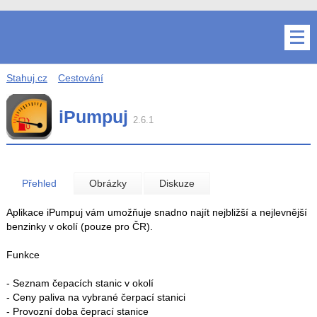
Stahuj.cz
Cestování
iPumpuj
2.6.1
Přehled
Obrázky
Diskuze
Aplikace iPumpuj vám umožňuje snadno najít nejbližší a nejlevnější
benzinky v okolí (pouze pro ČR).
Funkce
- Seznam čepacích stanic v okolí
- Ceny paliva na vybrané čerpací stanici
- Provozní doba čeprací stanice