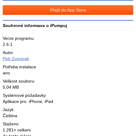
na
Facebooku
síti
Přejít do App Store
X
Souhrnné informace o iPumpuj
Verze programu
2.6.1
Autor
Petr Zvonicek
Potřeba instalace
ano
Velikost souboru
5,04 MB
Systémové požadavky
Aplikace pro: iPhone, iPad
Jazyk
Čeština
Staženo
1 281× celkem