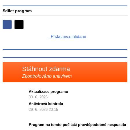
Sdílet program
Sdílejte
Sdílejte
na
Přidat mezi hlídané
na
Facebooku
síti
X
Stáhnout zdarma
Zkontrolováno antivirem
Aktualizace programu
30. 6. 2026
Antivirová kontrola
29. 6. 2026 20:15
Program na tomto počítači pravděpodobně nespustíte