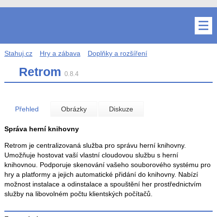
Stahuj.cz
Hry a zábava
Doplňky a rozšíření
Retrom
0.8.4
Přehled
Obrázky
Diskuze
Správa herní knihovny
Retrom je centralizovaná služba pro správu herní knihovny.
Umožňuje hostovat vaší vlastní cloudovou službu s herní
knihovnou. Podporuje skenování vašeho souborového systému pro
hry a platformy a jejich automatické přidání do knihovny. Nabízí
možnost instalace a odinstalace a spouštění her prostřednictvím
služby na libovolném počtu klientských počítačů.