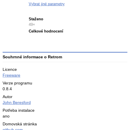
Vybrat jiné parametry
Staženo
49×
Celkové hodnocení
Průměr
hodnocení
3
Souhrnné informace o Retrom
Licence
Freeware
Verze programu
0.8.4
Autor
John Beresford
Potřeba instalace
ano
Domovská stránka
github.com