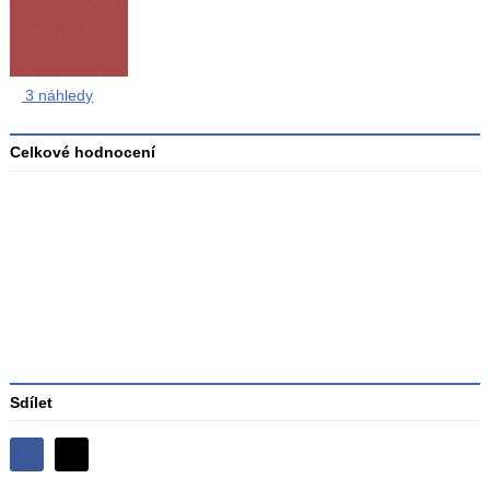
3 náhledy
Celkové hodnocení
Průměr
hodnocení
3
Sdílet
Sdílejte
Sdílejte