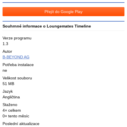
na
na
Facebooku
síti
Přejít do Google Play
X
Souhrnné informace o Loungemates Timeline
Verze programu
1.3
Autor
B-BEYOND AG
Potřeba instalace
ne
Velikost souboru
51 MB
Jazyk
Angličtina
Staženo
4× celkem
0× tento měsíc
Poslední aktualizace