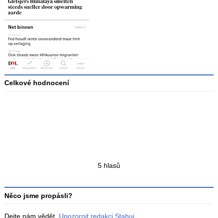
Celkové hodnocení
Průměr
hodnocení
3
Celkový
5 hlasů
počet
hodnocení
Něco jsme propásli?
Dejte nám vědět.
Upozornit redakci Stahuj