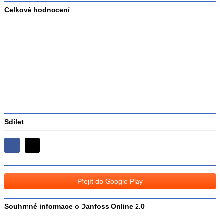
Celkové hodnocení
Průměr
hodnocení
3
Sdílet
Sdílejte
Sdílejte
na
na
Facebooku
síti
Přejít do Google Play
X
Souhrnné informace o Danfoss Online 2.0