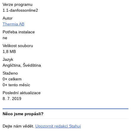
Verze programu
1.1-danfossonline2
Autor
Thermia AB
Potřeba instalace
ne
Velikost souboru
1,8 MB
Jazyk
Angličtina
,
Švédština
Staženo
0× celkem
0× tento měsíc
Poslední aktualizace
8. 7. 2019
Něco jsme propásli?
Dejte nám vědět.
Upozornit redakci Stahuj