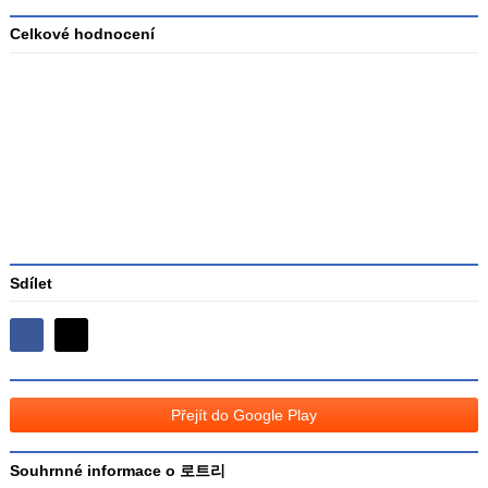
Celkové hodnocení
Průměr
hodnocení
3
Sdílet
Sdílejte
Sdílejte
na
na
Facebooku
síti
Přejít do Google Play
X
Souhrnné informace o 로트리