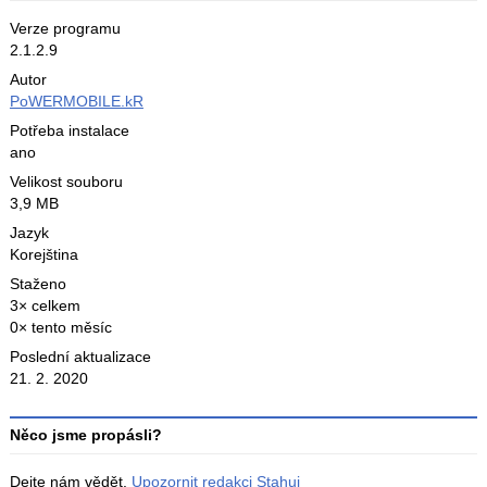
Verze programu
2.1.2.9
Autor
PoWERMOBILE.kR
Potřeba instalace
ano
Velikost souboru
3,9 MB
Jazyk
Korejština
Staženo
3× celkem
0× tento měsíc
Poslední aktualizace
21. 2. 2020
Něco jsme propásli?
Dejte nám vědět.
Upozornit redakci Stahuj