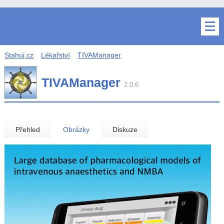
Stahuj.cz
Lékařství
TIVAManager
TIVAManager
2.0.6
Přehled
Obrázky
Diskuze