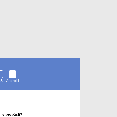
OS
Android
Zkontrolováno
antivirem
me propásli?