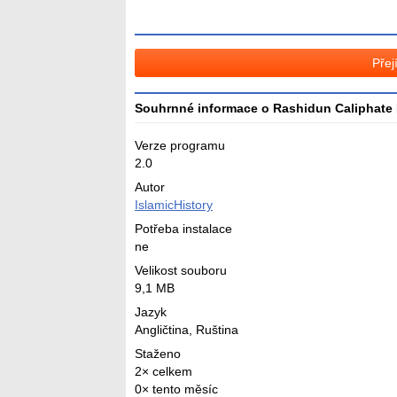
Přej
Souhrnné informace o Rashidun Caliphate 
Verze programu
2.0
Autor
IslamicHistory
Potřeba instalace
ne
Velikost souboru
9,1 MB
Jazyk
Angličtina
,
Ruština
Staženo
2× celkem
0× tento měsíc