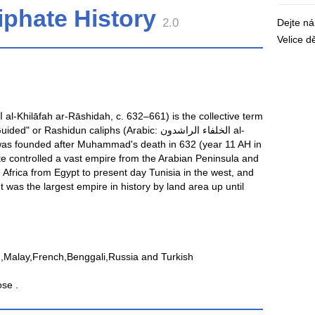
iphate History
2.0
Dejte n
Velice 
ashidun caliphs (Arabic: الخلفاء الراشدون‎ al-
 was founded after Muhammad's death in 632 (year 11 AH in
hate controlled a vast empire from the Arabian Peninsula and
 Africa from Egypt to present day Tunisia in the west, and
It was the largest empire in history by land area up until
n,Malay,French,Benggali,Russia and Turkish
ose .