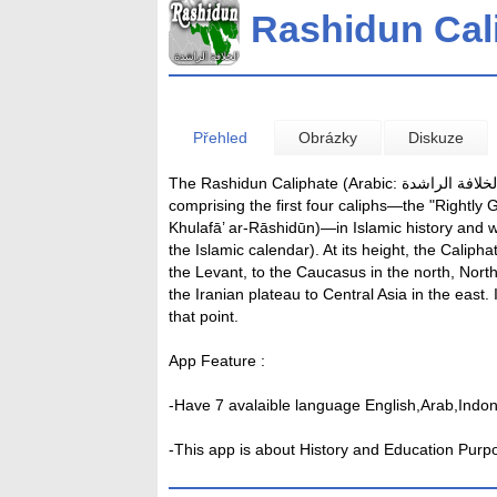
Rashidun Cal
Přehled
Obrázky
Diskuze
The Rashidun Caliphate (Arabic: الخلافة الراشدة‎ al-Khilāfah ar-Rāshidah, c. 632–661) is the collective term
comprising the first four caliphs—the "Rightly Guided" or R
Khulafā’ ar-Rāshidūn)—in Islamic history and
the Islamic calendar). At its height, the Calip
the Levant, to the Caucasus in the north, North
the Iranian plateau to Central Asia in the east. 
that point.
App Feature :
-Have 7 avalaible language English,Arab,Indo
-This app is about History and Education Purp