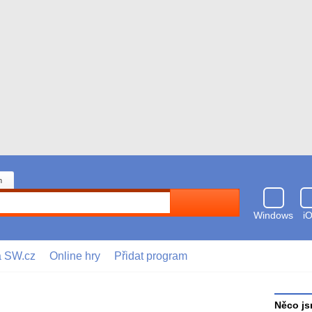
n
Hledat
Windows
i
a SW.cz
Online hry
Přidat program
Něco js