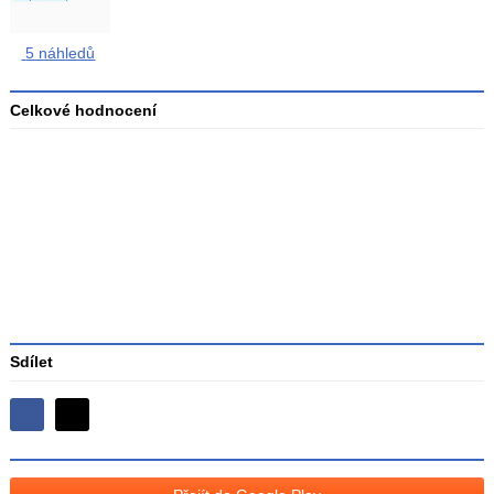
5 náhledů
Celkové hodnocení
Průměr
hodnocení
3
Sdílet
Sdílejte
Sdílejte
na
na
Facebooku
síti