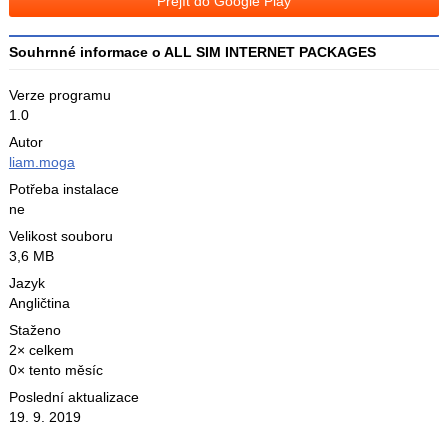
Přejít do Google Play
X
Souhrnné informace o ALL SIM INTERNET PACKAGES
Verze programu
1.0
Autor
liam.moga
Potřeba instalace
ne
Velikost souboru
3,6 MB
Jazyk
Angličtina
Staženo
2× celkem
0× tento měsíc
Poslední aktualizace
19. 9. 2019