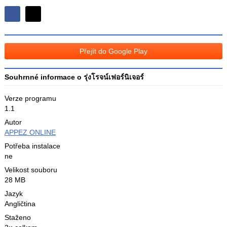
Sdílejte
Sdílejte
na
na
Facebooku
síti
Přejít do Google Play
X
Souhrnné informace o รุ่งโรจน์เฟอร์นิเจอร์
Verze programu
1.1
Autor
APPEZ ONLINE
Potřeba instalace
ne
Velikost souboru
28 MB
Jazyk
Angličtina
Staženo