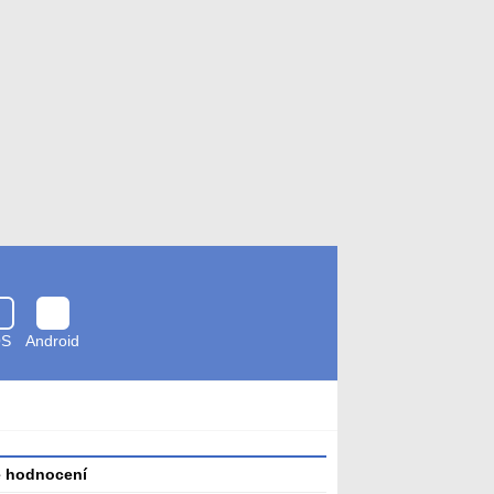
OS
Android
Zkontrolováno
antivirem
é hodnocení