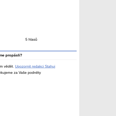
ní
5 hlasů
ní
me propásli?
ám vědět.
Upozornit redakci Stahuj
děkujeme za Vaše podněty