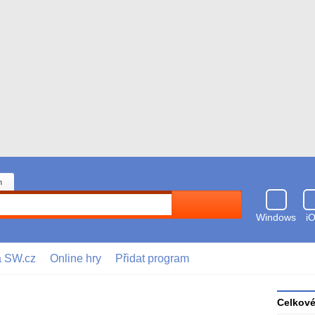
n
Hledat
Windows
i
a SW.cz
Online hry
Přidat program
Celkov