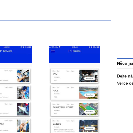
Průměr
hodnoce
3
Celkový
počet
hodnoce
Něco js
Dejte n
Velice 