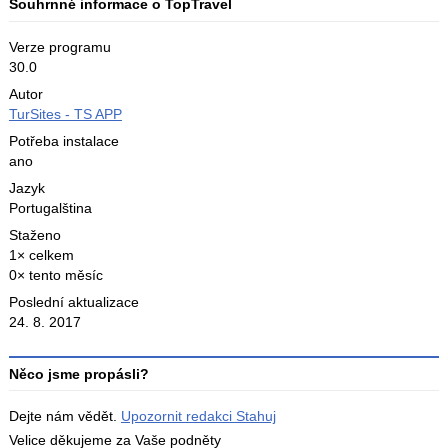
Souhrnné informace o TopTravel
Verze programu
30.0
Autor
TurSites - TS APP
Potřeba instalace
ano
Jazyk
Portugalština
Staženo
1× celkem
0× tento měsíc
Poslední aktualizace
24. 8. 2017
Něco jsme propásli?
Dejte nám vědět.
Upozornit redakci Stahuj
Velice děkujeme za Vaše podněty