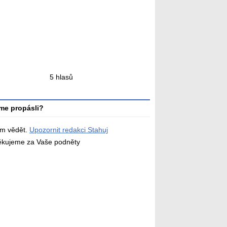
ní
5 hlasů
ní
me propásli?
ám vědět.
Upozornit redakci Stahuj
děkujeme za Vaše podněty