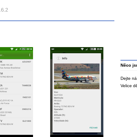
Průměr
.6.2
hodnoce
3
Celkový
počet
hodnoce
Něco js
Dejte n
Velice 