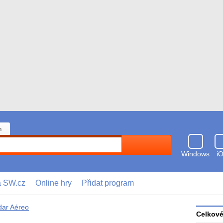
n
Hledat
Windows
i
a SW.cz
Online hry
Přidat program
ar Aéreo
Celkov