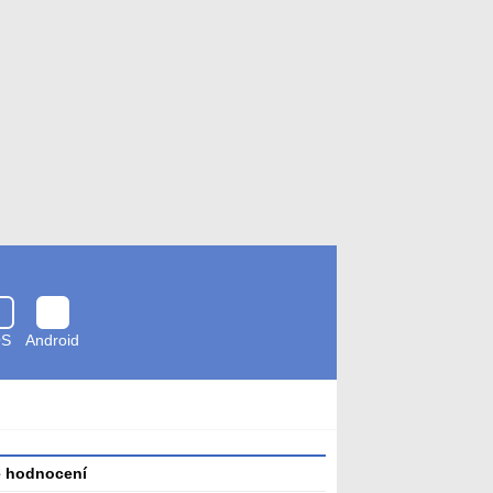
OS
Android
Zkontrolováno
antivirem
é hodnocení