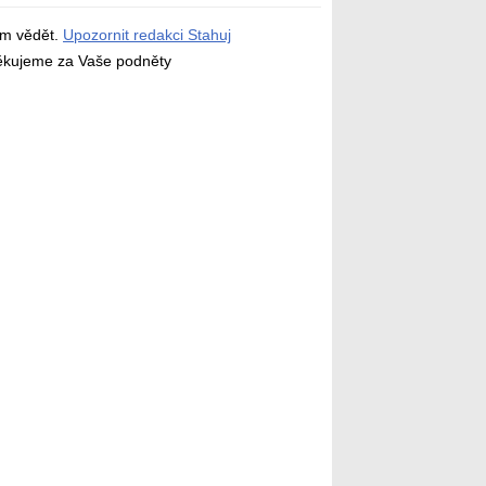
ám vědět.
Upozornit redakci Stahuj
děkujeme za Vaše podněty