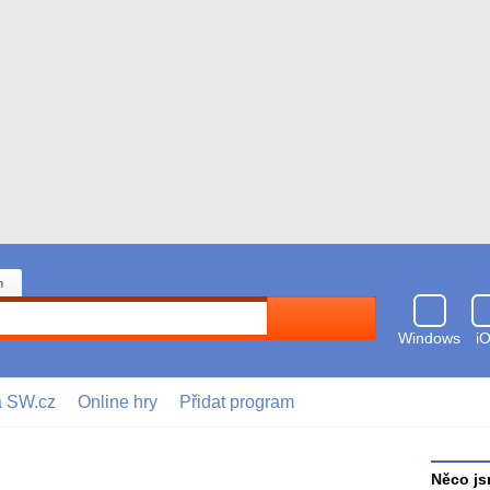
n
Hledat
Windows
i
a SW.cz
Online hry
Přidat program
Něco js