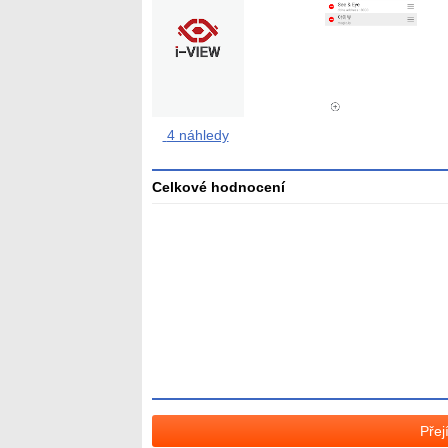
4 náhledy
Celkové hodnocení
Průměr
hodnocení
3
Přej