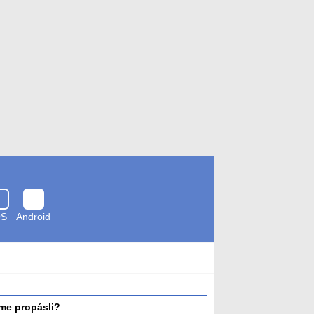
OS
Android
Zkontrolováno
antivirem
me propásli?