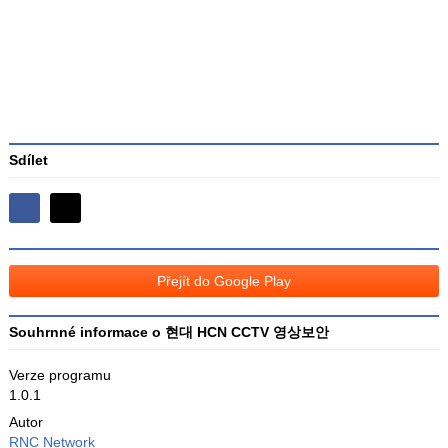
3
Sdílet
Sdílejte
Sdílejte
na
na
Facebooku
síti
Přejít do Google Play
X
Souhrnné informace o 현대 HCN CCTV 영상보안
Verze programu
1.0.1
Autor
RNC Network