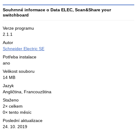
Souhrnné informace o Data ELEC, Scan&Share your
switchboard
Verze programu
2.1.1
Autor
Schneider Electric SE
Potřeba instalace
ano
Velikost souboru
14 MB
Jazyk
Angličtina
,
Francouzština
Staženo
2× celkem
0× tento měsíc
Poslední aktualizace
24. 10. 2019