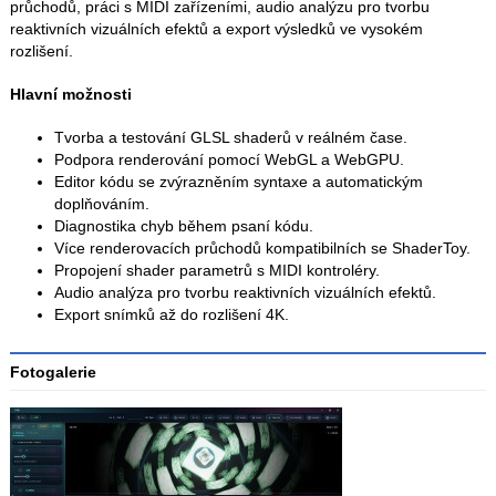
průchodů, práci s MIDI zařízeními, audio analýzu pro tvorbu
reaktivních vizuálních efektů a export výsledků ve vysokém
rozlišení.
Hlavní možnosti
Tvorba a testování GLSL shaderů v reálném čase.
Podpora renderování pomocí WebGL a WebGPU.
Editor kódu se zvýrazněním syntaxe a automatickým
doplňováním.
Diagnostika chyb během psaní kódu.
Více renderovacích průchodů kompatibilních se ShaderToy.
Propojení shader parametrů s MIDI kontroléry.
Audio analýza pro tvorbu reaktivních vizuálních efektů.
Export snímků až do rozlišení 4K.
Fotogalerie