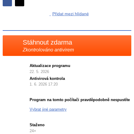
Sdílejte
Sdílejte
na
Přidat mezi hlídané
na
Facebooku
síti
X
Stáhnout zdarma
Zkontrolováno antivirem
Aktualizace programu
22. 5. 2026
Antivirová kontrola
1. 6. 2026 17:20
Program na tomto počítači pravděpodobně nespustíte
Vybrat jiné parametry
Staženo
24×