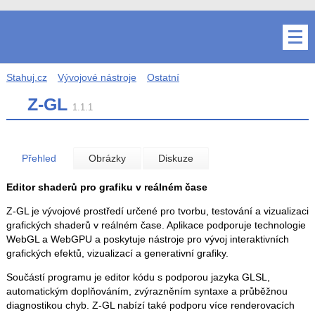
Stahuj.cz
Vývojové nástroje
Ostatní
Z-GL
1.1.1
Přehled
Obrázky
Diskuze
Editor shaderů pro grafiku v reálném čase
Z-GL je vývojové prostředí určené pro tvorbu, testování a vizualizaci
grafických shaderů v reálném čase. Aplikace podporuje technologie
WebGL a WebGPU a poskytuje nástroje pro vývoj interaktivních
grafických efektů, vizualizací a generativní grafiky.
Součástí programu je editor kódu s podporou jazyka GLSL,
automatickým doplňováním, zvýrazněním syntaxe a průběžnou
diagnostikou chyb. Z-GL nabízí také podporu více renderovacích