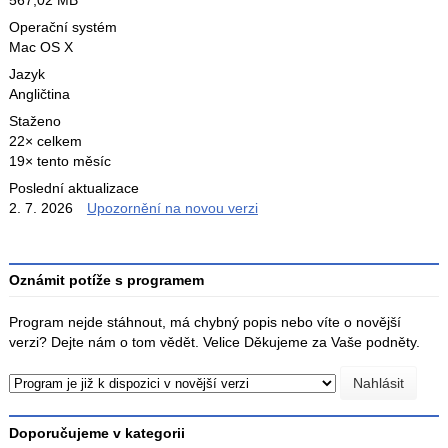
567,02 MB
Operační systém
Mac OS X
Jazyk
Angličtina
Staženo
22× celkem
19× tento měsíc
Poslední aktualizace
2. 7. 2026
Upozornění na novou verzi
Oznámit potíže s programem
Program nejde stáhnout, má chybný popis nebo víte o novější
verzi? Dejte nám o tom vědět. Velice Děkujeme za Vaše podněty.
Doporučujeme v kategorii