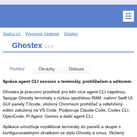
Stahuj.cz
Vývojové nástroje
Ostatní
Ghostex
5.5.0
Přehled
Obrázky
Diskuze
Správa agent CLI session s terminály, prohlížečem a editorem
Ghostex je pracovní prostředí pro běh více agent CLI najednou.
Spojuje Ghostty terminály s nízkou spotřebou RAM, nativní Swift UI,
GUI panely T3code, vložený Chromium prohlížeč a odlehčený
editor založený na VS Code. Podporuje Claude Code, Codex CLI,
OpenCode, Pi Agent, Gemini a další agent CLI.
Aplikace umožňuje rozdělovat terminály do panelů a skupin s
konfigurovatelnými zkratkami ve stylu Ghostty a cmux. Vložený