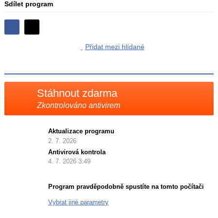
Sdílet program
Sdílejte
Sdílejte
na
Přidat mezi hlídané
na
Facebooku
síti
X
Stáhnout zdarma
Zkontrolováno antivirem
Aktualizace programu
2. 7. 2026
Antivirová kontrola
4. 7. 2026 3:49
Program pravděpodobně spustíte na tomto počítači
Vybrat jiné parametry