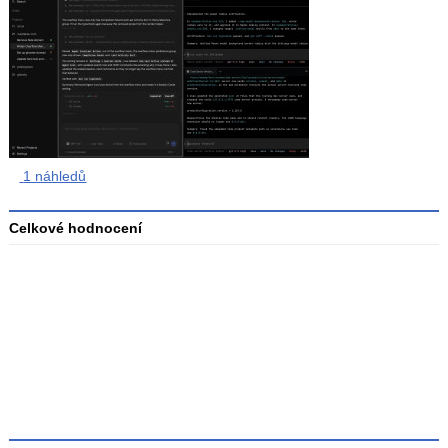
1 náhledů
Celkové hodnocení
Průměr
hodnocení
3