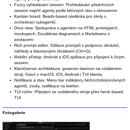
Fuzzy vyhledávání session: Prohledávání předchozích
session napříč agenty podle klíčových slov s obnovením.
Kanban board: Beads-based nástěnka pro úkoly s
orchestrací subagentů.
Docs view: Spolupráce s agentem na HTML prototypech,
mockupech, Excalidraw diagramech a Markdownu s
anotacemi.
Rich prompt editor: Editace promptů s podporou obrázků,
náhledy a klávesovými zkratkami (Ctrl+G).
Mobilní přístup: Android a iOS aplikace pro připojení k živým
session.
Klient/server architektura: gxserver daemon na vzdáleném
stroji, řízení z macOS, iOS, Android i TUI klienta.
Notifikace a stav: Menu bar indikátory běžících/dokončených
agentů, zvuky, notifikace na telefon.
TUI režim: Připojení ze vzdáleného stroje přes herdr-based
TUI.
Fotogalerie