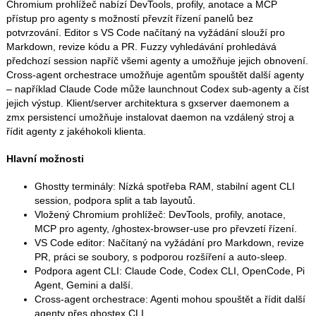
Chromium prohlížeč nabízí DevTools, profily, anotace a MCP
přístup pro agenty s možností převzít řízení panelů bez
potvrzování. Editor s VS Code načítaný na vyžádání slouží pro
Markdown, revize kódu a PR. Fuzzy vyhledávání prohledává
předchozí session napříč všemi agenty a umožňuje jejich obnovení.
Cross-agent orchestrace umožňuje agentům spouštět další agenty
– například Claude Code může launchnout Codex sub-agenty a číst
jejich výstup. Klient/server architektura s gxserver daemonem a
zmx persistencí umožňuje instalovat daemon na vzdálený stroj a
řídit agenty z jakéhokoli klienta.
Hlavní možnosti
Ghostty terminály: Nízká spotřeba RAM, stabilní agent CLI
session, podpora split a tab layoutů.
Vložený Chromium prohlížeč: DevTools, profily, anotace,
MCP pro agenty, /ghostex-browser-use pro převzetí řízení.
VS Code editor: Načítaný na vyžádání pro Markdown, revize
PR, práci se soubory, s podporou rozšíření a auto-sleep.
Podpora agent CLI: Claude Code, Codex CLI, OpenCode, Pi
Agent, Gemini a další.
Cross-agent orchestrace: Agenti mohou spouštět a řídit další
agenty přes ghostex CLI.