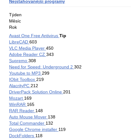
Nejstahovanější programy
Týden
Měsíc
Rok
Za
Avast One Free Antivirus
Tip
týden
LibreCAD
603
VLC Media Player
450
Adobe Reader CZ
343
Supremo
308
Need for Speed: Underground 2
302
Youtube to MP3
299
IObit Toolbox
219
AlacrityPC
212
DriverPack Solution Online
201
Mozart
169
WinRAR
165
RAR Reader
148
Auto Mouse Mover
138
Total Commander
132
Google Chrome installer
119
DockFolders
118