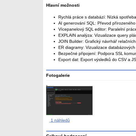
Hlavní možnosti
Rychlá práce s databází: Nízká spotřeba
AI generování SQL: Převod přirozenéh
Vícepanelový SQL editor: Paralelní práce
EXPLAIN analýza: Vizualizace query plá
JOIN Builder: Grafický návrhář relačníc
ER diagramy: Vizualizace databázových 
Bezpečné připojení: Podpora SSL komun
Export dat: Export výsledků do CSV a J
Fotogalerie
1 náhledů