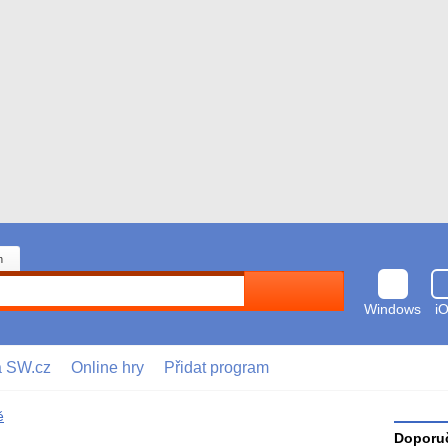
n
Hledat
Windows
i
a SW.cz
Online hry
Přidat program
ě
Doporuč