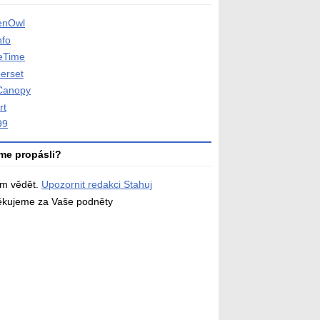
enOwl
nfo
eTime
erset
Canopy
rt
99
me propásli?
ám vědět.
Upozornit redakci Stahuj
děkujeme za Vaše podněty