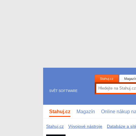
Stahuj.cz
Magazí
SVĚT SOFTWARE
Stahuj.cz
Magazín
Online nákup n
Stahuj.cz
Vývojové nástroje
Databáze a sít