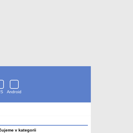
OS
Android
Zkontrolováno
antivirem
ujeme v kategorii