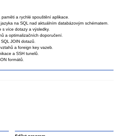
 paměti a rychlé spouštění aplikace.
o jazyka na SQL nad aktuálním databázovým schématem.
 s více dotazy a výsledky.
nů a optimalizačních doporučení.
h SQL JOIN dotazů.
vztahů a foreign key vazeb.
ikace a SSH tunelů.
SON formátů.