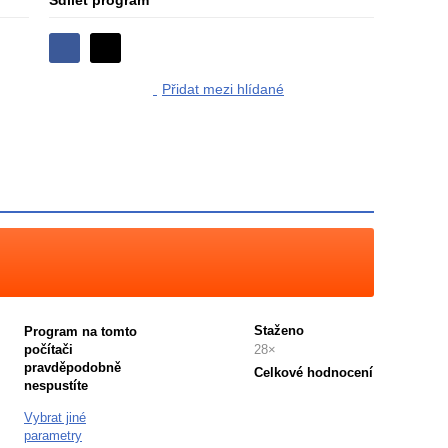
Sdílet program
Sdílejte
Sdílejte
na
Přidat mezi hlídané
na
Facebooku
síti
X
Staženo
Program na tomto
počítači
28×
pravděpodobně
Celkové hodnocení
nespustíte
Průměr
hodnocení
Vybrat jiné
3
parametry