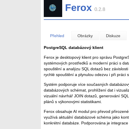
Ferox
0.2.8
Přehled
Obrázky
Diskuze
PostgreSQL databázový klient
Ferox je desktopový klient pro správu Postgr
systémových prostředků a moderní práci s data
spouštění a analýzu SQL dotazů bez závislosti
rychlé spouštění a plynulou odezvu i při práci 
Systém podporuje více současných databázovýc
databázových schémat, prohlížení dat i vizuali
vizuální návrhář JOIN dotazů, generování SQL 
plánů s výkonovými statistikami.
Ferox obsahuje AI modul pro převod přirozené
využívá aktuální databázové schéma jako konte
konkrétní databáze. Podporována je integrace 