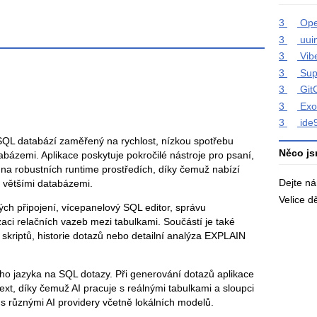
3
Op
3
uui
3
Vib
3
Sup
3
Git
3
Exo
3
ide
eSQL databází zaměřený na rychlost, nízkou spotřebu
Něco js
bázemi. Aplikace poskytuje pokročilé nástroje pro psaní,
 na robustních runtime prostředích, díky čemuž nabízí
Dejte n
s většími databázemi.
Velice 
h připojení, vícepanelový SQL editor, správu
zaci relačních vazeb mezi tabulkami. Součástí je také
skriptů, historie dotazů nebo detailní analýza EXPLAIN
ho jazyka na SQL dotazy. Při generování dotazů aplikace
xt, díky čemuž AI pracuje s reálnými tabulkami a sloupci
s různými AI providery včetně lokálních modelů.