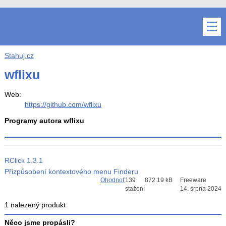
Stahuj.cz
wflixu
Web:
https://github.com/wflixu
Programy autora wflixu
RClick
1.3.1
Přizpůsobení kontextového menu Finderu
Ohodnoť
139
872.19 kB
Freeware
stažení
14. srpna 2024
1 nalezený produkt
Něco jsme propásli?