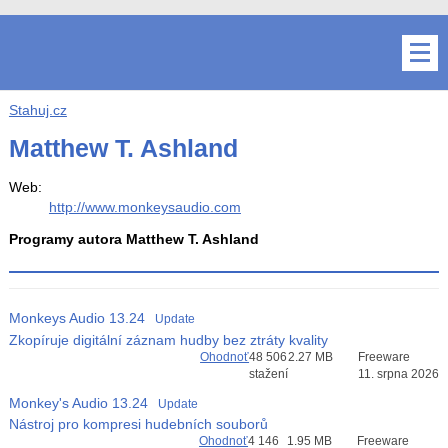
Stahuj.cz
Matthew T. Ashland
Web:
http://www.monkeysaudio.com
Programy autora Matthew T. Ashland
Monkeys Audio
13.24
Update
Zkopíruje digitální záznam hudby bez ztráty kvality
Ohodnoť
48 506
2.27 MB
Freeware
stažení
11. srpna 2026
Monkey's Audio
13.24
Update
Nástroj pro kompresi hudebních souborů
Ohodnoť
4 146
1.95 MB
Freeware