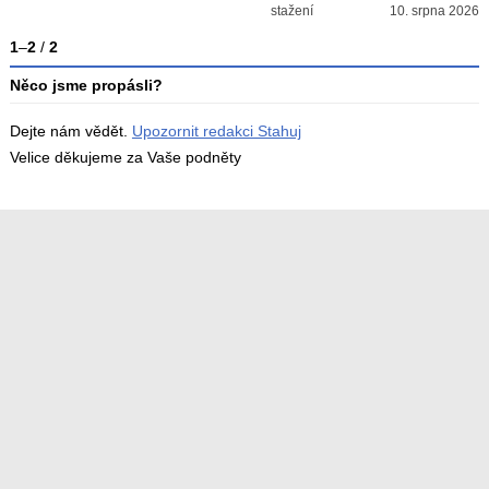
stažení
10. srpna 2026
1
–
2
/
2
Něco jsme propásli?
Dejte nám vědět.
Upozornit redakci Stahuj
Velice děkujeme za Vaše podněty