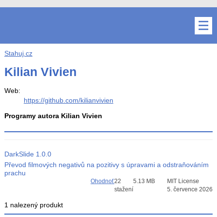
Stahuj.cz
Kilian Vivien
Web:
https://github.com/kilianvivien
Programy autora Kilian Vivien
DarkSlide
1.0.0
Převod filmových negativů na pozitivy s úpravami a odstraňováním
prachu
Ohodnoť
22
5.13 MB
MIT License
stažení
5. července 2026
1 nalezený produkt