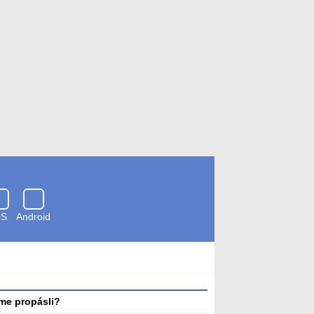
OS
Android
Zkontrolováno
antivirem
me propásli?