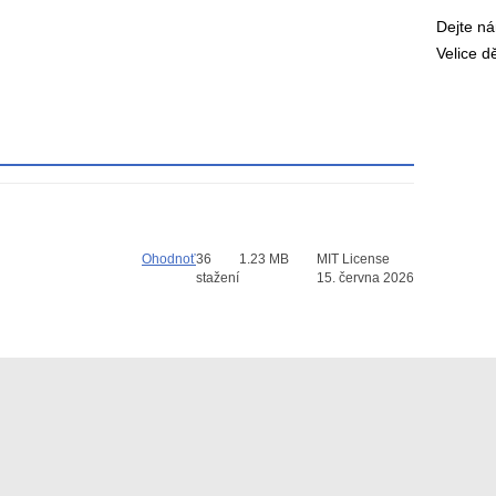
Dejte n
Velice 
Ohodnoť
36
1.23 MB
MIT License
stažení
15. června 2026