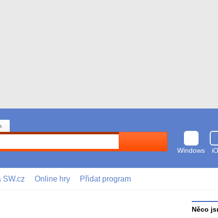
n
Hledat
Windows
i
a SW.cz
Online hry
Přidat program
Něco js