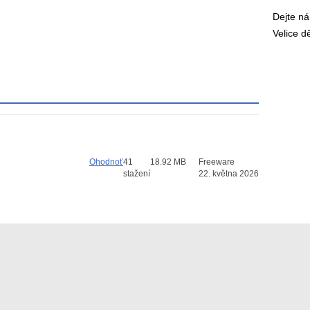
Dejte n
Velice 
Ohodnoť
41
18.92 MB
Freeware
stažení
22. května 2026