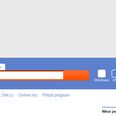
n
Hledat
Windows
i
a SW.cz
Online hry
Přidat program
Něco js