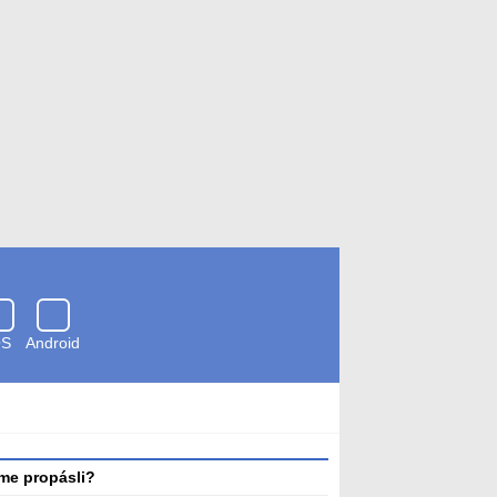
OS
Android
Zkontrolováno
antivirem
me propásli?