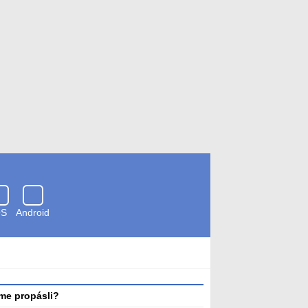
OS
Android
Zkontrolováno
antivirem
me propásli?