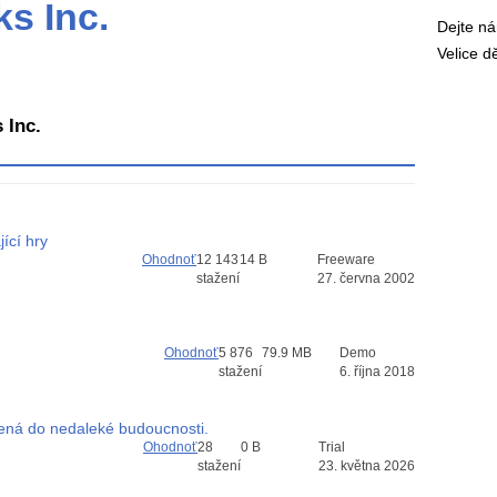
s Inc.
Dejte n
Velice 
 Inc.
jící hry
Ohodnoť
12 143
14 B
Freeware
stažení
27. června 2002
Ohodnoť
5 876
79.9 MB
Demo
stažení
6. října 2018
azená do nedaleké budoucnosti.
Ohodnoť
28
0 B
Trial
stažení
23. května 2026