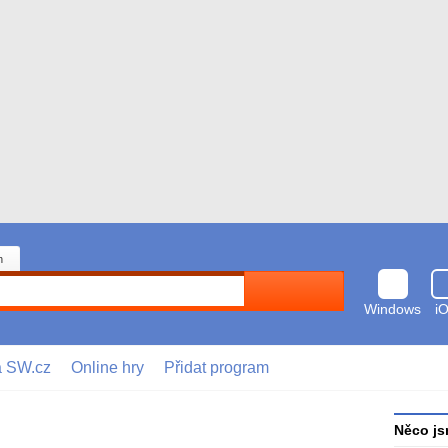
n
Hledat
Windows
i
a SW.cz
Online hry
Přidat program
Něco js