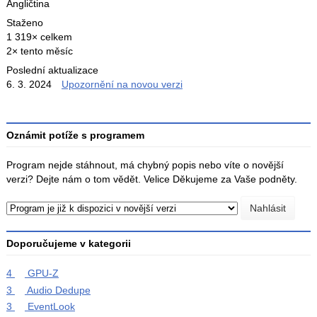
Angličtina
Staženo
1 319× celkem
2× tento měsíc
Poslední aktualizace
6. 3. 2024
Upozornění na novou verzi
Oznámit potíže s programem
Program nejde stáhnout, má chybný popis nebo víte o novější
verzi? Dejte nám o tom vědět. Velice Děkujeme za Vaše podněty.
Doporučujeme v kategorii
4
GPU-Z
3
Audio Dedupe
3
EventLook