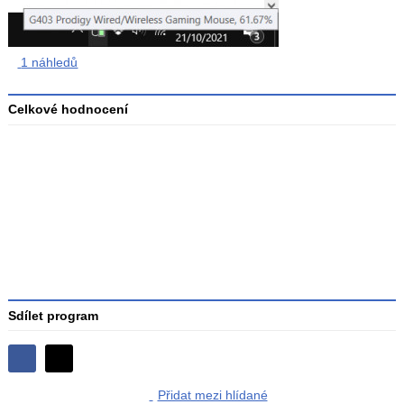
1 náhledů
Celkové hodnocení
Průměr
hodnocení
3
Sdílet program
Sdílejte
Sdílejte
na
Přidat mezi hlídané
na