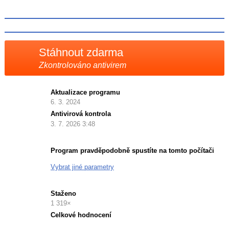
Facebooku
síti
X
Stáhnout zdarma
Zkontrolováno antivirem
Aktualizace programu
6. 3. 2024
Antivirová kontrola
3. 7. 2026 3:48
Program pravděpodobně spustíte na tomto počítači
Vybrat jiné parametry
Staženo
1 319×
Celkové hodnocení
Průměr