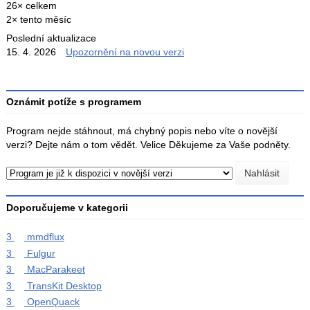
26× celkem
2× tento měsíc
Poslední aktualizace
15. 4. 2026
Upozornění na novou verzi
Oznámit potíže s programem
Program nejde stáhnout, má chybný popis nebo víte o novější
verzi? Dejte nám o tom vědět. Velice Děkujeme za Vaše podněty.
Doporučujeme v kategorii
3
mmdflux
3
Fulgur
3
MacParakeet
3
TransKit Desktop
3
OpenQuack