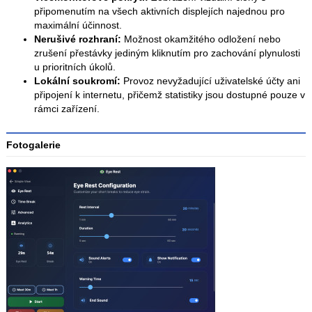
připomenutím na všech aktivních displejích najednou pro
maximální účinnost.
Nerušivé rozhraní:
Možnost okamžitého odložení nebo
zrušení přestávky jediným kliknutím pro zachování plynulosti
u prioritních úkolů.
Lokální soukromí:
Provoz nevyžadující uživatelské účty ani
připojení k internetu, přičemž statistiky jsou dostupné pouze v
rámci zařízení.
Fotogalerie