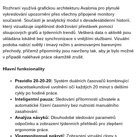
Rozhraní využívá grafickou architekturu Avalonia pro plynulé
vykreslování upozornění přes všechny připojené monitory
současně. Součástí je analytický modul s devadesátidenní historií,
který vizualizuje úspěšnost dodržování přestávek pomocí
sloupcových grafů a týdenních trendů. Veškerá data o aktivitě jsou
ukládána lokálně bez synchronizace s vnějšími službami. Vizuální
podoba nabízí světlý i tmavý režim s animovanými barevnými
přechody, přičemž připomínky jsou navrženy tak, aby je bylo možné
v případě naléhavé práce okamžitě zrušit.
Hlavní funkcionality
Pravidlo 20-20-20:
Systém duálních časovačů kombinující
dvacetisekundové uvolnění očí každých 20 minut s delšími
cykly po hodině práce.
Inteligentní pauza:
Sledování přítomnosti uživatele a
automatické řízení časomíry bez nutnosti manuálního
zasahování.
Analýza návyků:
Dlouhodobé sledování parametrů
odpočinku a zobrazení týdenních přehledů pro zlepšení
ergonomie práce.
Vícemonitorové pokrytí:
Zobrazení vizuální clony s