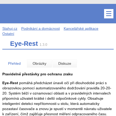
Stahuj.cz
Podnikání a domácnost
Kancelářské aplikace
Ostatní
Eye-Rest
1.3.0
Přehled
Obrázky
Diskuze
Pravidelné přestávky pro ochranu zraku
Eye-Rest
pomáhá předcházet únavě očí při dlouhodobé práci s
obrazovkou pomocí automatizovaného dodržování pravidla 20-20-
20. Systém běží v oznamovací oblasti a v pravidelných intervalech
připomíná uživateli krátké i delší odpočinkové cykly. Obsahuje
inteligentní detekci nepřítomnosti u stolu, která automaticky
pozastaví časovače a znovu je spustí v momentě návratu uživatele
k zařízení, čímž zajišťuje přesnost měření odpracovaného času.