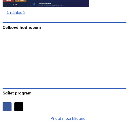
1 náhledů
Celkové hodnocení
Průměr
hodnocení
3
Sdílet program
Sdílejte
Sdílejte
na
Přidat mezi hlídané
na
Facebooku
síti