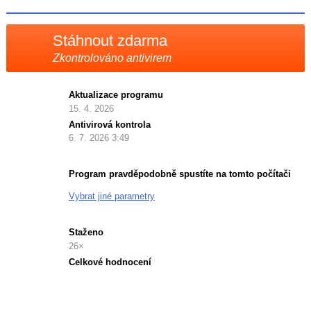
X
Stáhnout zdarma
Zkontrolováno antivirem
Aktualizace programu
15. 4. 2026
Antivirová kontrola
6. 7. 2026 3:49
Program pravděpodobně spustíte na tomto počítači
Vybrat jiné parametry
Staženo
26×
Celkové hodnocení
Průměr
hodnocení
3