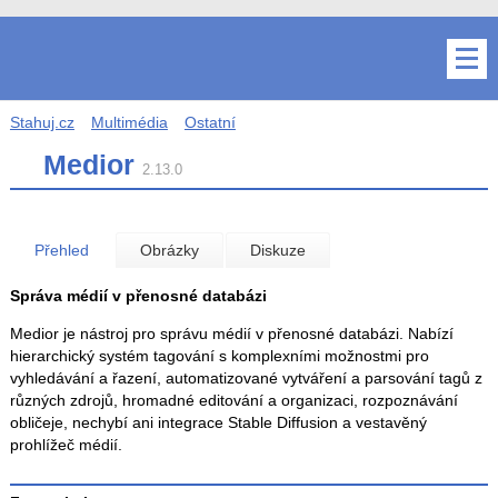
Stahuj.cz
Multimédia
Ostatní
Medior
2.13.0
Přehled
Obrázky
Diskuze
Správa médií v přenosné databázi
Medior je nástroj pro správu médií v přenosné databázi. Nabízí
hierarchický systém tagování s komplexními možnostmi pro
vyhledávání a řazení, automatizované vytváření a parsování tagů z
různých zdrojů, hromadné editování a organizaci, rozpoznávání
obličeje, nechybí ani integrace Stable Diffusion a vestavěný
prohlížeč médií.