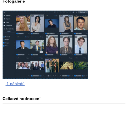
Fotogalerie
1 náhledů
Celkové hodnocení
Průměr
hodnocení
4