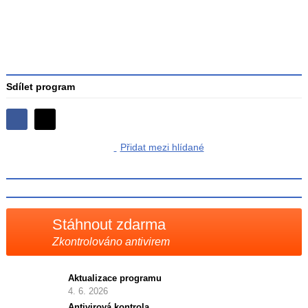
Sdílet program
Sdílejte
Sdílejte
na
Přidat mezi hlídané
na
Facebooku
síti
X
Stáhnout zdarma
Zkontrolováno antivirem
Aktualizace programu
4. 6. 2026
Antivirová kontrola