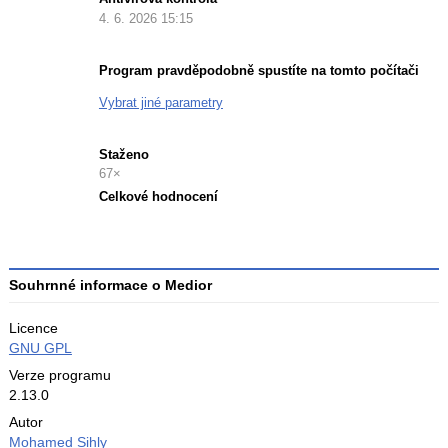
4. 6. 2026 15:15
Program pravděpodobně spustíte na tomto počítači
Vybrat jiné parametry
Staženo
67×
Celkové hodnocení
Průměr
hodnocení
4
Souhrnné informace o Medior
Licence
GNU GPL
Verze programu
2.13.0
Autor
Mohamed Sihly