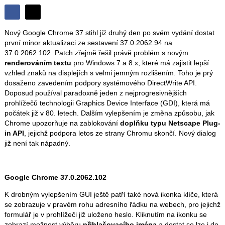
Sdílet
Sdílejte
Sdílejte
na
Nový Google Chrome 37 stihl již druhý den po svém vydání dostat
na
Facebooku
první minor aktualizaci ze sestavení 37.0.2062.94 na
síti
37.0.2062.102. Patch zřejmě řešil právě problém s novým
X
renderováním textu
pro Windows 7 a 8.x, které má zajistit lepší
vzhled znaků na displejích s velmi jemným rozlišením. Toho je prý
dosaženo zavedením podpory systémového DirectWrite API.
Doposud používal paradoxně jeden z nejprogresivnějších
prohlížečů technologii Graphics Device Interface (GDI), která má
počátek již v 80. letech. Dalším vylepšením je změna způsobu, jak
Chrome upozorňuje na zablokování
doplňku typu Netscape Plug-
in API
, jejichž podpora letos ze strany Chromu skončí. Nový dialog
již není tak nápadný.
Google Chrome 37.0.2062.102
K drobným vylepšením GUI ještě patří také nová ikonka klíče, která
se zobrazuje v pravém rohu adresního řádku na webech, pro jejichž
formulář je v prohlížeči již uloženo heslo. Kliknutím na ikonku se
zobrazí možnost výběru
přihlašovacího jména
a dostat se lze i do