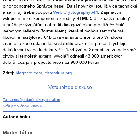
plnohodnotného Správce hesel. Další novinky jsou již více technické
a zahrnují třeba podporu
Web Cryptography API
. Zajímavým
vylepšením je i komponenta z rodiny
HTML 5.1
- značka „dialog“
umožňuje vývojářům nahradit dialogová okna prohlížeče čistě
webovým řešením (formulářem), které si mohou samozřejmě
libovolně nastylovat. 64bitová varianta Chromu pro Windows
znamená zase údajně lepší stabilitu či až o 15 procent rychlejší
dekódování video kodeku VP9. Nezbývá než dodat, že za nalezené
chyby si tentokrát externí vývojáři odnesli 43 000 amerických
dolarů, což je v přepočtu více než 900 000 korun.
Zdroj:
blogspot.com
,
chromium.org
Vstoupit do diskuse
Zasílat nově přidané názory e-mailem
Našli jste v článku chybu?
Autor článku
Martin Tábor