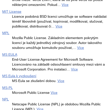
některými omezeními. Pokud…
Více
MIT License
Licence podobná BSD licenci umožňuje se software nakládat
téměř libovolně (používat, kopírovat, modifikovat, slučovat,
publikovat, distribuovat či…
Více
MPL
Mozilla Public License. Základním elementem pokrytým
licencí je každý jednotlivý zdrojový soubor. Autor takového
souboru umožňuje komukoliv používat,…
Více
MS EULA
End-User License Agreement for Microsoft Software.
Licencováno na základě odsouhlasení smlouvy mezi vámi a
Microsoft Corporation. Pro instalaci…
Více
MS Eula k vyzkoušení
MS Eula se zkušební dobou.
Více
MS-PL
Microsoft Public License
Více
NPL
Netscape Public License (NPL) je obdobou Mozilla Public
Licence (MPL).
Více