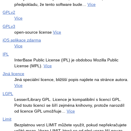
předpokladu, že tento software bude…
Více
GPLv2
Více
GPLv3
open-source license
Více
iOS aplikace zdarma
Více
IPL
InterBase Public License (IPL) je obdobou Mozilla Public
License (MPL).
Více
Jiná licence
Jiná speciální licence, bližšší popis najdete na stránce autora.
Více
LGPL
Lesser/Library GPL. Licence je kompatibilní s licencí GPL.
Pod touto licencí se šíří zejména knihovny, protože narozdíl
od licence GPL umožňuje…
Více
Limit
Bezplatnou verzi LIMIT můžete využít, pokud nepřekračujete
určité meze. Verze LIMIT, která se od plné verze liší pouze