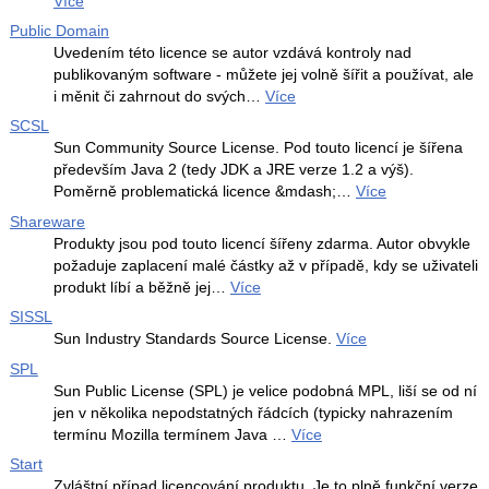
Více
Public Domain
Uvedením této licence se autor vzdává kontroly nad
publikovaným software - můžete jej volně šířit a používat, ale
i měnit či zahrnout do svých…
Více
SCSL
Sun Community Source License. Pod touto licencí je šířena
především Java 2 (tedy JDK a JRE verze 1.2 a výš).
Poměrně problematická licence &mdash;…
Více
Shareware
Produkty jsou pod touto licencí šířeny zdarma. Autor obvykle
požaduje zaplacení malé částky až v případě, kdy se uživateli
produkt líbí a běžně jej…
Více
SISSL
Sun Industry Standards Source License.
Více
SPL
Sun Public License (SPL) je velice podobná MPL, liší se od ní
jen v několika nepodstatných řádcích (typicky nahrazením
termínu Mozilla termínem Java …
Více
Start
Zvláštní případ licencování produktu. Je to plně funkční verze