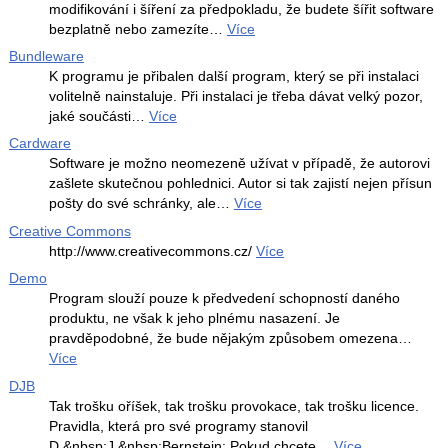
modifikování i šíření za předpokladu, že budete šířit software
bezplatně nebo zamezíte…
Více
Bundleware
K programu je přibalen další program, který se při instalaci
volitelně nainstaluje. Při instalaci je třeba dávat velký pozor,
jaké součásti…
Více
Cardware
Software je možno neomezeně užívat v případě, že autorovi
zašlete skutečnou pohlednici. Autor si tak zajistí nejen přísun
pošty do své schránky, ale…
Více
Creative Commons
http://www.creativecommons.cz/
Více
Demo
Program slouží pouze k předvedení schopností daného
produktu, ne však k jeho plnému nasazení. Je
pravděpodobné, že bude nějakým způsobem omezena…
Více
DJB
Tak trošku oříšek, tak trošku provokace, tak trošku licence.
Pravidla, která pro své programy stanovil
D.&nbsp;J.&nbsp;Bernstein: Pokud chcete…
Více