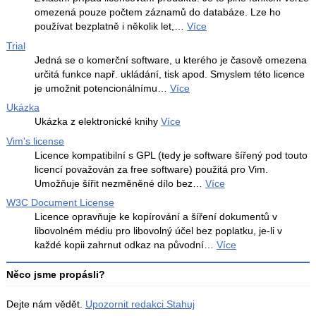
omezená pouze počtem záznamů do databáze. Lze ho
používat bezplatně i několik let,…
Více
Trial
Jedná se o komerční software, u kterého je časově omezena
určitá funkce např. ukládání, tisk apod. Smyslem této licence
je umožnit potencionálnímu…
Více
Ukázka
Ukázka z elektronické knihy
Více
Vim's license
Licence kompatibilní s GPL (tedy je software šířený pod touto
licencí považován za free software) použitá pro Vim.
Umožňuje šířit nezměněné dílo bez…
Více
W3C Document License
Licence opravňuje ke kopírování a šíření dokumentů v
libovolném médiu pro libovolný účel bez poplatku, je-li v
každé kopii zahrnut odkaz na původní…
Více
Něco jsme propásli?
Dejte nám vědět.
Upozornit redakci Stahuj