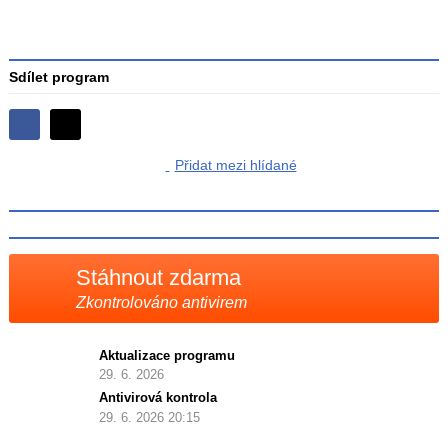
Sdílet program
Sdílejte
Sdílejte
na
Přidat mezi hlídané
na
Facebooku
síti
X
Stáhnout zdarma
Zkontrolováno antivirem
Aktualizace programu
29. 6. 2026
Antivirová kontrola
29. 6. 2026 20:15