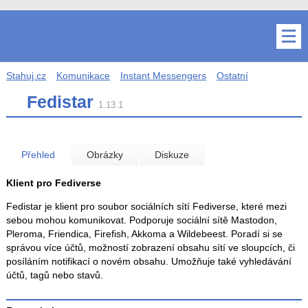
Stahuj.cz
Komunikace
Instant Messengers
Ostatní
Fedistar
1.13.1
Přehled
Obrázky
Diskuze
Klient pro Fediverse
Fedistar je klient pro soubor sociálních sítí Fediverse, které mezi
sebou mohou komunikovat. Podporuje sociální sítě Mastodon,
Pleroma, Friendica, Firefish, Akkoma a Wildebeest. Poradí si se
správou více účtů, možností zobrazení obsahu sítí ve sloupcích, či
posíláním notifikací o novém obsahu. Umožňuje také vyhledávání
účtů, tagů nebo stavů.