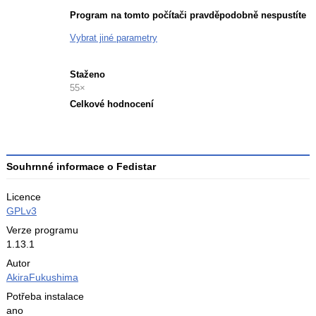
Program na tomto počítači pravděpodobně nespustíte
Vybrat jiné parametry
Staženo
55×
Celkové hodnocení
Průměr
hodnocení
3
Souhrnné informace o Fedistar
Licence
GPLv3
Verze programu
1.13.1
Autor
AkiraFukushima
Potřeba instalace
ano