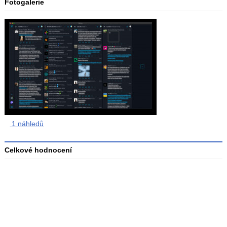
Fotogalerie
1 náhledů
Celkové hodnocení
Průměr
hodnocení
3