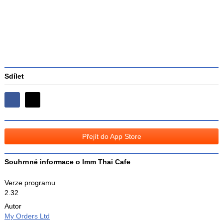
3
Sdílet
Sdílejte
Sdílejte
na
na
Facebooku
síti
Přejít do App Store
X
Souhrnné informace o Imm Thai Cafe
Verze programu
2.32
Autor
My Orders Ltd