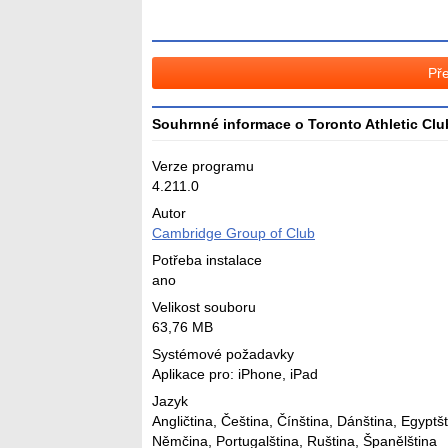
Pře
Souhrnné informace o Toronto Athletic Clu
Verze programu
4.211.0
Autor
Cambridge Group of Club
Potřeba instalace
ano
Velikost souboru
63,76 MB
Systémové požadavky
Aplikace pro: iPhone, iPad
Jazyk
Angličtina
,
Čeština
,
Čínština
,
Dánština
,
Egyptšt
Němčina
,
Portugalština
,
Ruština
,
Španělština