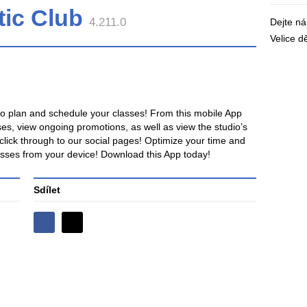
tic Club
4.211.0
Dejte n
Velice 
to plan and schedule your classes! From this mobile App
ses, view ongoing promotions, as well as view the studio’s
click through to our social pages! Optimize your time and
asses from your device! Download this App today!
Sdílet
Sdílejte
Sdílejte
na
na
Facebooku
síti
X