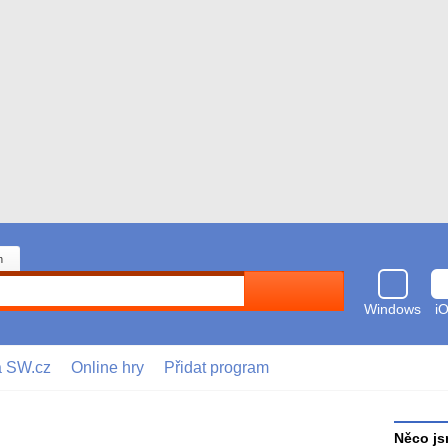
n
Hledat
Windows
i
a SW.cz
Online hry
Přidat program
Něco js