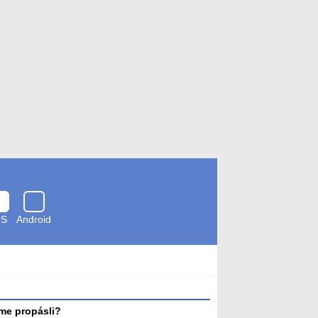
OS
Android
Zkontrolováno
antivirem
me propásli?