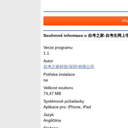
Pře
Souhrnné informace o 自考之家-自考生网
Verze programu
1.1
Autor
自考之家科技(深圳)有限公司
Potřeba instalace
ne
Velikost souboru
74,47 MB
Systémové požadavky
Aplikace pro: iPhone, iPad
Jazyk
Angličtina