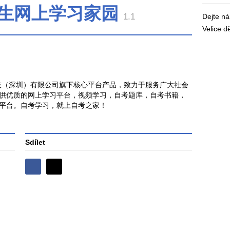
考生网上学习家园
1.1
Dejte n
Velice 
技（深圳）有限公司旗下核心平台产品，致力于服务广大社会
供优质的网上学习平台，视频学习，自考题库，自考书籍，
平台。自考学习，就上自考之家！
Sdílet
Sdílejte
Sdílejte
na
na
Facebooku
síti
X