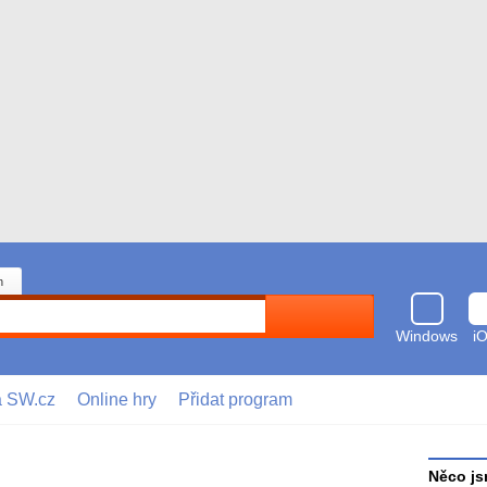
n
Hledat
Windows
i
a SW.cz
Online hry
Přidat program
Něco js