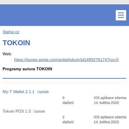
Stahuj.cz
TOKOIN
Web:
https://itunes.apple.com/artist/tokoin/id1489276174?uo=5
Programy autora TOKOIN
My-T Wallet
2.1.1
Update
Průměr hodnocení
0
iOS aplikace zdarma
3
stažení
14. května 2020
Tokoin POS
1.3
Update
Průměr hodnocení
2
iOS aplikace zdarma
3
stažení
14. května 2020