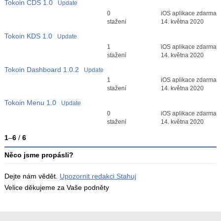
Tokoin CDS
1.0
Update
Průměr hodnocení
0
iOS aplikace zdarma
3
stažení
14. května 2020
Tokoin KDS
1.0
Update
Průměr hodnocení
1
iOS aplikace zdarma
3
stažení
14. května 2020
Tokoin Dashboard
1.0.2
Update
Průměr hodnocení
1
iOS aplikace zdarma
3
stažení
14. května 2020
Tokoin Menu
1.0
Update
Průměr hodnocení
0
iOS aplikace zdarma
3
stažení
14. května 2020
1
–
6
/
6
Něco jsme propásli?
Dejte nám vědět.
Upozornit redakci Stahuj
Velice děkujeme za Vaše podněty