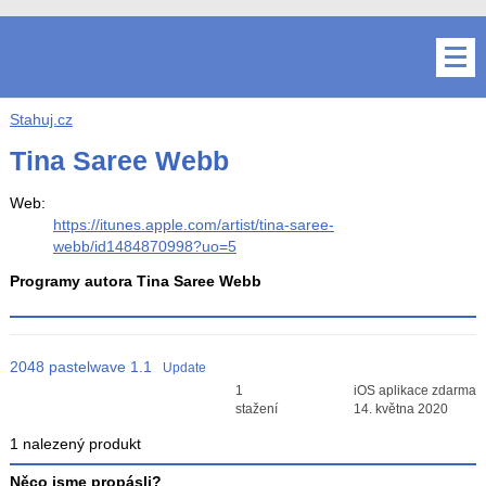
Stahuj.cz
Tina Saree Webb
Web:
https://itunes.apple.com/artist/tina-saree-
webb/id1484870998?uo=5
Programy autora Tina Saree Webb
2048 pastelwave
1.1
Update
Průměr hodnocení
1
iOS aplikace zdarma
3
stažení
14. května 2020
1 nalezený produkt
Něco jsme propásli?